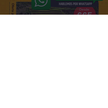
Oferta para peruanos
Desde:
665
soles
Maras, Moray, Valle
Sagrado
Cusco y Machu Picchu
Tour de 4 días / 3 noches
Desde:
778