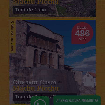
Machu Picchu
Tour de 1 día
Oferta para peruanos
Desde:
486
soles
City tour Cusco +
Machu Picchu
Tour de 3 días / 2 noches