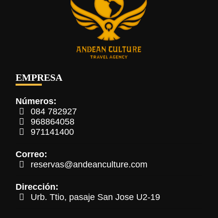
EMPRESA
Números:
084 782927
968864058
971141400
Correo:
reservas@andeanculture.com
Dirección:
Urb. Ttio, pasaje San Jose U2-19