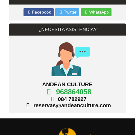
Facebook
Twitter
WhatsApp
¿NECESITA ASISTENCIA?
ANDEAN CULTURE
968864058
084 782927
reservas@andeanculture.com